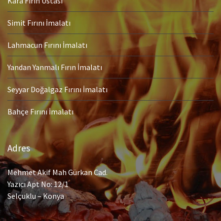
Kara Fırın Ustası
Simit Fırını İmalatı
Lahmacun Fırını İmalatı
Yandan Yanmalı Fırın İmalatı
Seyyar Doğalgaz Fırını İmalatı
Bahçe Fırını İmalatı
Adres
Mehmet Akif Mah Gürkan Cad.
Yazıcı Apt No: 12/1
Selçuklu – Konya