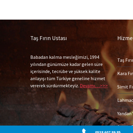
Taş Fırın Ustası
Hizmet
Babadan kalma mesleğimizi, 1994
Taş Fırı
yılından günümüze kadar gelen süre
içerisinde, tecrübe ve yüksek kalite
Kara Fır
anlayışı tüm Türkiye geneline hizmet
vererek sürdürmekteyiz.
Devamı…>>>
Simit Fı
Lahmacu
Yandan 
Seyyar 
0538 607 89 85