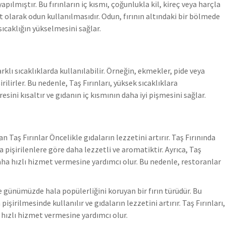
apılmıştır. Bu fırınların iç kısmı, çoğunlukla kil, kireç veya harçla
ıt olarak odun kullanılmasıdır. Odun, fırının altındaki bir bölmede
ki sıcaklığın yükselmesini sağlar.
arklı sıcaklıklarda kullanılabilir. Örneğin, ekmekler, pide veya
ilirler. Bu nedenle, Taş Fırınları, yüksek sıcaklıklara
esini kısaltır ve gıdanın iç kısmının daha iyi pişmesini sağlar.
an Taş Fırınlar Öncelikle gıdaların lezzetini artırır. Taş Fırınında
a pişirilenlere göre daha lezzetli ve aromatiktir. Ayrıca, Taş
daha hızlı hizmet vermesine yardımcı olur. Bu nedenle, restoranlar
 ve günümüzde hala popülerliğini koruyan bir fırın türüdür. Bu
işirilmesinde kullanılır ve gıdaların lezzetini artırır. Taş Fırınları,
a hızlı hizmet vermesine yardımcı olur.