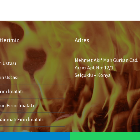
lerimiz
Adres
Mehmet Akif Mah Gürkan Cad.
n Ustası
Yazıcı Apt No: 12/1
Selçuklu – Konya
ın Ustası
rını İmalatı
n Fırını İmalatı
Yanmalı Fırın İmalatı
Doğalgaz Fırını İmalatı