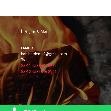
İletişim & Mail
EMAIL :
habiberdem42@gmail.com
Tel :
GSM 1: 0538 607 89 85
GSM 2: 0536 646 01 01
0536 646 01 01