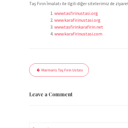
Taş Fırın İmalatı ile ilgili diğer sitelerimiz de ziyare
www.tasfirinustasi.org
www.karafirinustasi.org
www.tasfirinkarafirin.net
www.karafirinustasi.com
Yazı
Marmaris Taş Fırın Ustası
gezinmesi
Leave a Comment