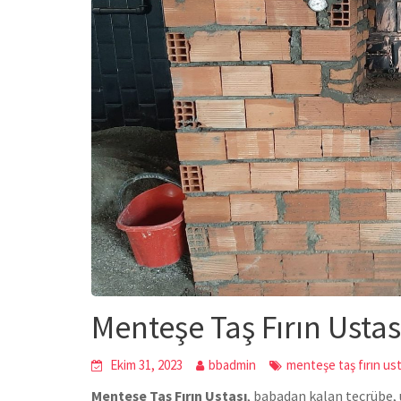
Menteşe Taş Fırın Ustas
Ekim 31, 2023
bbadmin
menteşe taş fırın ust
Menteşe Taş Fırın Ustası
, babadan kalan tecrübe, u