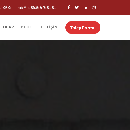
7 89 85
GSM 2: 0536 646 01 01
DEOLAR
BLOG
İLETIŞIM
Talep Formu