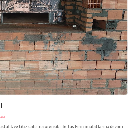
ı
ası
stalık ve titiz çalışma prensibi ile Taş Fırın imalatlarına devam