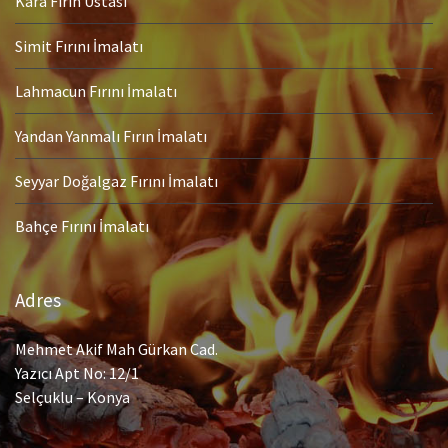
Kara Fırın Ustası
Simit Fırını İmalatı
Lahmacun Fırını İmalatı
Yandan Yanmalı Fırın İmalatı
Seyyar Doğalgaz Fırını İmalatı
Bahçe Fırını İmalatı
Adres
Mehmet Akif Mah Gürkan Cad.
Yazıcı Apt No: 12/1
Selçuklu – Konya