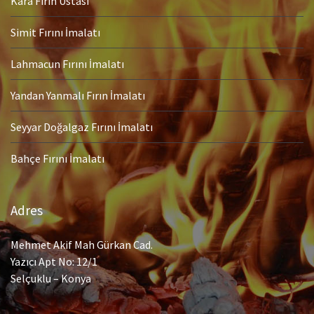
Kara Fırın Ustası
Simit Fırını İmalatı
Lahmacun Fırını İmalatı
Yandan Yanmalı Fırın İmalatı
Seyyar Doğalgaz Fırını İmalatı
Bahçe Fırını İmalatı
Adres
Mehmet Akif Mah Gürkan Cad.
Yazıcı Apt No: 12/1
Selçuklu – Konya