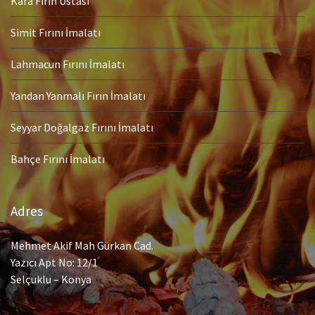
Kara Fırın Ustası
Simit Fırını İmalatı
Lahmacun Fırını İmalatı
Yandan Yanmalı Fırın İmalatı
Seyyar Doğalgaz Fırını İmalatı
Bahçe Fırını İmalatı
Adres
Mehmet Akif Mah Gürkan Cad.
Yazıcı Apt No: 12/1
Selçuklu – Konya